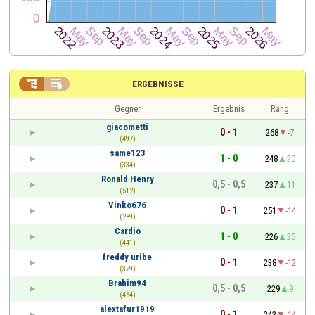


ERGEBNISSE
Gegner
Ergebnis
Rang
giacometti
0 - 1
268
-7
(497)
same123
1 - 0
248
20
(334)
Ronald Henry
0,5 - 0,5
237
11
(512)
Vinko676
0 - 1
251
-14
(289)
Cardio
1 - 0
226
25
(441)
freddy uribe
0 - 1
238
-12
(329)
Brahim94
0,5 - 0,5
229
9
(454)
alextafur1919
0 - 1
243
-14