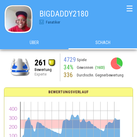
☰
BIGDADDY2180
Fanatiker
ÜBER
SCHACH
4729
Spiele
261
34%
Gewonnen
(1603)
Bewertung
336
Experte
Durchschn. Gegnerbewertung
BEWERTUNGSVERLAUF