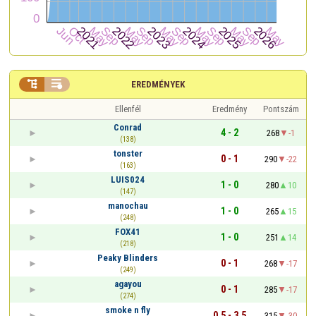


EREDMÉNYEK
Ellenfél
Eredmény
Pontszám
Conrad
4 - 2
268
-1
(138)
tonster
0 - 1
290
-22
(163)
LUIS024
1 - 0
280
10
(147)
manochau
1 - 0
265
15
(248)
FOX41
1 - 0
251
14
(218)
Peaky Blinders
0 - 1
268
-17
(249)
agayou
0 - 1
285
-17
(274)
smoke n fly
0,5 - 3,5
315
-30