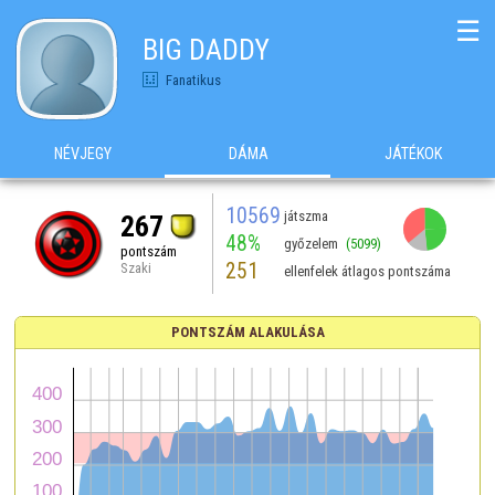
☰
BIG DADDY
Fanatikus
NÉVJEGY
DÁMA
JÁTÉKOK
10569
játszma
267
48%
győzelem
(5099)
pontszám
251
Szaki
ellenfelek átlagos pontszáma
PONTSZÁM ALAKULÁSA