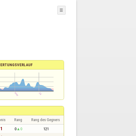
☰
ERTUNGSVERLAUF
bnis
Rang
Rang des Gegners
 1
0
0
121