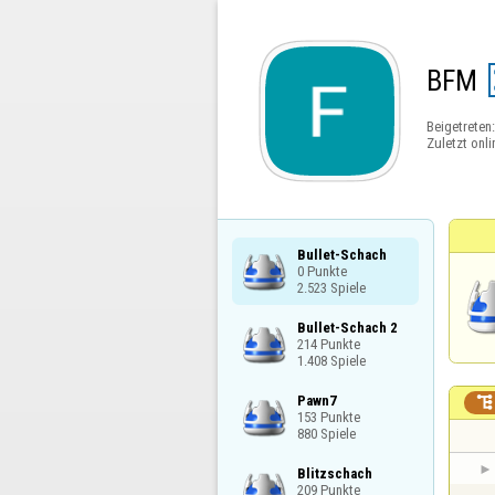
BFM
Beigetreten
Zuletzt onli
Bullet-Schach

0 Punkte

2.523 Spiele
Bullet-Schach 2

214 Punkte

1.408 Spiele
Pawn7


153 Punkte

880 Spiele
Blitzschach

209 Punkte
