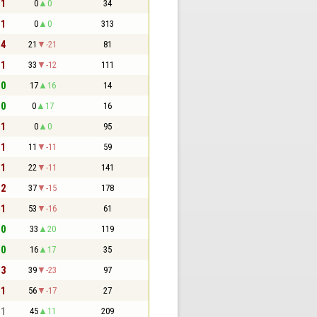
 1
0
0
34
 1
0
0
313
 4
21
-21
81
 1
33
-12
111
 0
17
16
14
 0
0
17
16
 1
0
0
95
 1
11
-11
59
 1
22
-11
141
 2
37
-15
178
 1
53
-16
61
 0
33
20
119
 0
16
17
35
 3
39
-23
97
 1
56
-17
27
 1
45
11
209