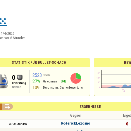
:
1/4/2026
ne:
vor 8 Stunden
STATISTIK FÜR BULLET-SCHACH
BEW
2523
Spiele
0
27%
Gewonnen
(684)
Bewertung
109
Novize
Durchschn. Gegnerbewertung

ERGEBNISSE
Gegner
Erge
RoderickLezcano
0 -
vor 20 Stunden