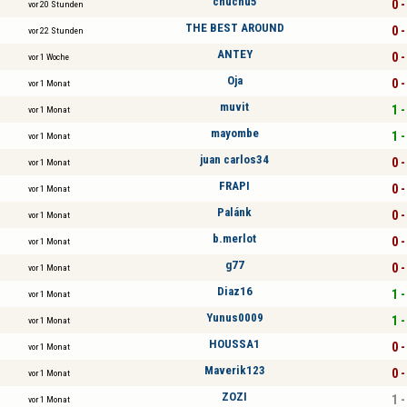
chuchu5
0 -
vor 20 Stunden
THE BEST AROUND
0 -
vor 22 Stunden
ANTEY
0 -
vor 1 Woche
Oja
0 -
vor 1 Monat
muvit
1 -
vor 1 Monat
mayombe
1 -
vor 1 Monat
juan carlos34
0 -
vor 1 Monat
FRAPI
0 -
vor 1 Monat
Palánk
0 -
vor 1 Monat
b.merlot
0 -
vor 1 Monat
g77
0 -
vor 1 Monat
Diaz16
1 -
vor 1 Monat
Yunus0009
1 -
vor 1 Monat
HOUSSA1
0 -
vor 1 Monat
Maverik123
0 -
vor 1 Monat
ZOZI
1 -
vor 1 Monat