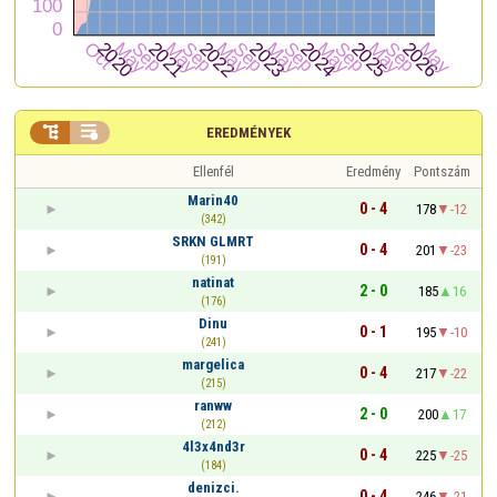


EREDMÉNYEK
Ellenfél
Eredmény
Pontszám
Marin40
0 - 4
178
-12
(342)
SRKN GLMRT
0 - 4
201
-23
(191)
natinat
2 - 0
185
16
(176)
Dinu
0 - 1
195
-10
(241)
margelica
0 - 4
217
-22
(215)
ranww
2 - 0
200
17
(212)
4l3x4nd3r
0 - 4
225
-25
(184)
denizci.
0 - 4
246
-21