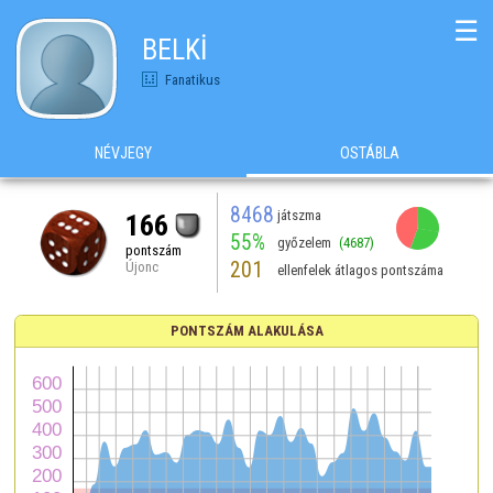
☰
BELKİ
Fanatikus
NÉVJEGY
OSTÁBLA
8468
játszma
166
55%
győzelem
(4687)
pontszám
201
Újonc
ellenfelek átlagos pontszáma
PONTSZÁM ALAKULÁSA