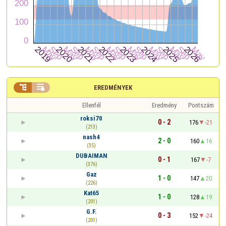


EREDMÉNYEK
Ellenfél
Eredmény
Pontszám
roksi70
0 - 2
176
-21
(213)
nash4
2 - 0
160
16
(35)
DUBAIMAN
0 - 1
167
-7
(376)
Gaz
1 - 0
147
20
(226)
Kat65
1 - 0
128
19
(201)
G.F.
0 - 3
152
-24
(201)