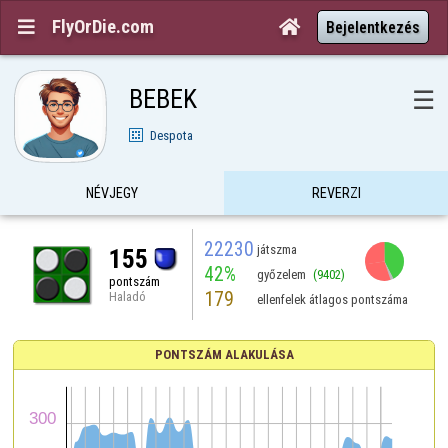
FlyOrDie.com


Bejelentkezés
BEBEK
☰
Despota
NÉVJEGY
REVERZI
22230
játszma
155
42%
győzelem
(9402)
pontszám
179
Haladó
ellenfelek átlagos pontszáma
PONTSZÁM ALAKULÁSA