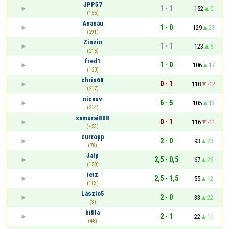
JPP57
1 - 1
152
0
(155)
Ananau
1 - 0
129
23
(291)
Zinzin
1 - 1
123
6
(215)
fred1
1 - 0
106
17
(120)
chris68
0 - 1
118
-12
(217)
nicauv
6 - 5
105
13
(214)
samurai808
0 - 1
116
-11
(~53)
curropp
2 - 0
93
23
(78)
Jalp
2,5 - 0,5
67
26
(158)
ieiz
2,5 - 1,5
55
12
(103)
Lászlo5
2 - 0
33
22
(3)
bifila
2 - 1
22
11
(48)