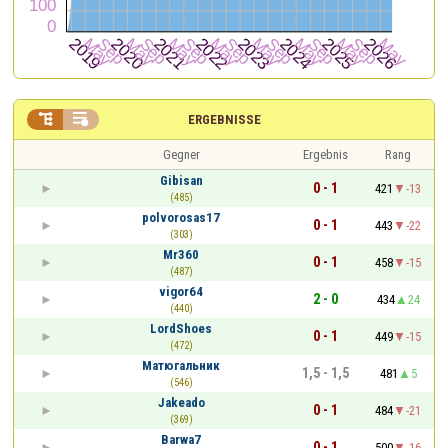


ERGEBNISSE
Gegner
Ergebnis
Rang
Gibisan
0 - 1
421
-13
(485)
polvorosas17
0 - 1
443
-22
(303)
Mr360
0 - 1
458
-15
(487)
vigor64
2 - 0
434
24
(440)
LordShoes
0 - 1
449
-15
(472)
Матюгальник
1,5 - 1,5
481
5
(546)
Jakeado
0 - 1
484
-21
(369)
Barwa7
0 - 1
500
-16