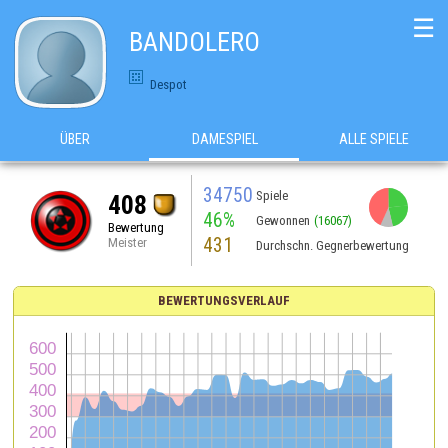
☰
BANDOLERO
Despot
ÜBER
DAMESPIEL
ALLE SPIELE
34750
Spiele
408
46%
Gewonnen
(16067)
Bewertung
431
Meister
Durchschn. Gegnerbewertung
BEWERTUNGSVERLAUF