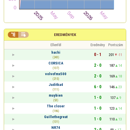


EREDMÉNYEK
Ellenfél
Eredmény
Pontszám
hachi
0 - 1
201
-11
(243)
CORSICA
2 - 0
187
14
(137)
volvofmx500
2 - 0
169
18
(215)
Juditka4
6 - 0
146
23
(111)
muybien
1 - 0
137
9
(53)
The closer
1 - 0
123
14
(186)
Guillethegreat
1 - 0
110
13
(131)
NR74
2 - 0
93
17