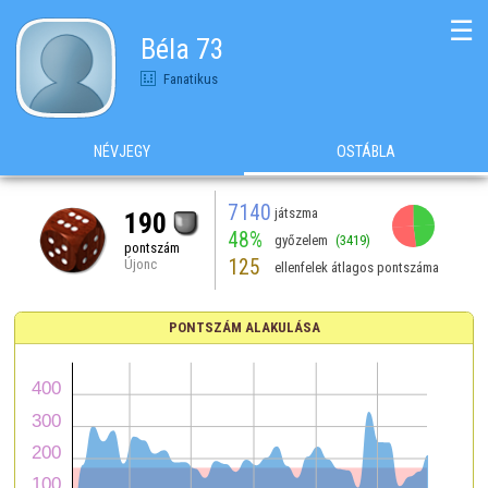
☰
Béla 73
Fanatikus
NÉVJEGY
OSTÁBLA
7140
játszma
190
48%
győzelem
(3419)
pontszám
125
Újonc
ellenfelek átlagos pontszáma
PONTSZÁM ALAKULÁSA