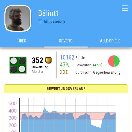
☰
Bálint1
Einflussreiche
ÜBER
REVERSI
ALLE SPIELE
10162
Spiele
352
47%
Gewonnen
(4773)
Bewertung
330
Meister
Durchschn. Gegnerbewertung
BEWERTUNGSVERLAUF