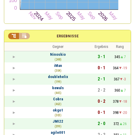


ERGEBNISSE
Gegner
Ergebnis
Rang
Ninoskio
3 - 1
345
7
(248)
iMan
0 - 1
364
-19
(304)
doublehelix
2 - 1
367
-3
(199)
kewals
2 - 2
360
7
(445)
Cobra
0 - 2
378
-18
(463)
okgo1
0 - 1
398
-20
(303)
JMI22
2 - 0
372
26
(399)
agile001
2 - 2
351
11