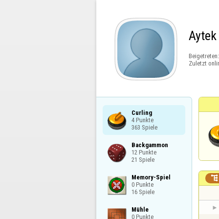
Aytek
Beigetreten
Zuletzt onli
Curling

4 Punkte

363 Spiele
Backgammon

12 Punkte

21 Spiele
Memory-Spiel


0 Punkte

16 Spiele
Mühle

0 Punkte
