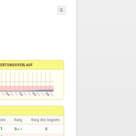
☰
ERTUNGSVERLAUF
bnis
Rang
Rang des Gegners
 1
0
4
0