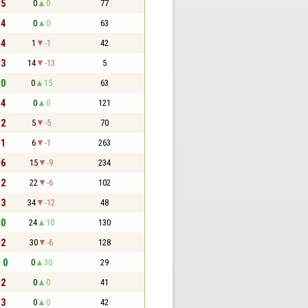
 5
0
0
77
 4
0
0
63
 4
1
-1
42
 3
14
-13
5
 0
0
15
63
 4
0
0
121
 2
5
-5
70
 1
6
-1
263
 6
15
-9
234
 2
22
-6
102
 3
34
-12
48
 0
24
10
130
 2
30
-6
128
- 0
0
30
29
 2
0
0
41
 3
0
0
42