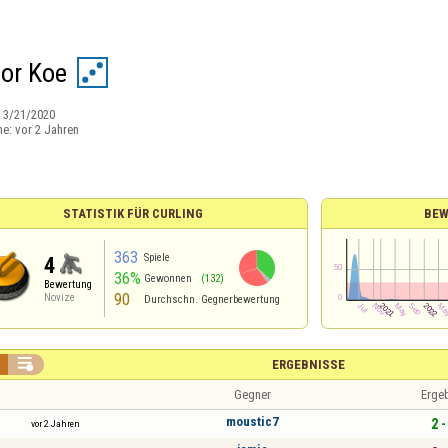
 or Koe
:
3/21/2020
ne:
vor 2 Jahren
STATISTIK FÜR CURLING
BEW
363
Spiele
4
36%
Gewonnen
(132)
Bewertung
90
Novize
Durchschn. Gegnerbewertung

ERGEBNISSE
Gegner
Erge
moustic7
2 -
vor 2 Jahren