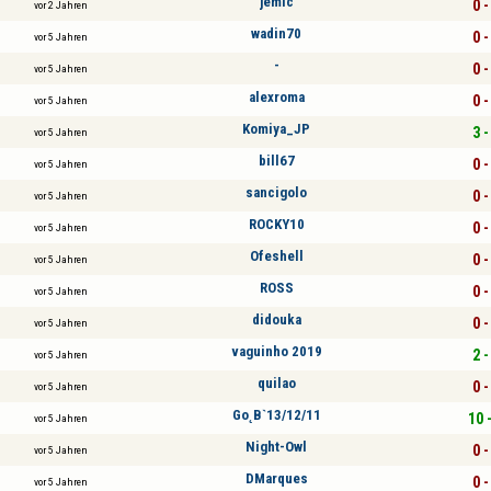
jemic
0 -
vor 2 Jahren
wadin70
0 -
vor 5 Jahren
-
0 -
vor 5 Jahren
alexroma
0 -
vor 5 Jahren
Komiya_JP
3 -
vor 5 Jahren
bill67
0 -
vor 5 Jahren
sancigolo
0 -
vor 5 Jahren
ROCKY10
0 -
vor 5 Jahren
Ofeshell
0 -
vor 5 Jahren
ROSS
0 -
vor 5 Jahren
didouka
0 -
vor 5 Jahren
vaguinho 2019
2 -
vor 5 Jahren
quilao
0 -
vor 5 Jahren
Go˛B`13/12/11
10 
vor 5 Jahren
Night-Owl
0 -
vor 5 Jahren
DMarques
0 -
vor 5 Jahren