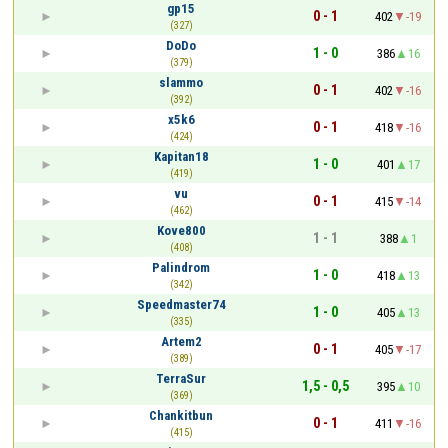
gp15
0 - 1
402
-19
(327)
DoDo
1 - 0
386
16
(379)
slammo
0 - 1
402
-16
(392)
x5k6
0 - 1
418
-16
(424)
Kapitan18
1 - 0
401
17
(419)
vu
0 - 1
415
-14
(462)
Kove800
1 - 1
388
1
(408)
Palindrom
1 - 0
418
13
(342)
Speedmaster74
1 - 0
405
13
(335)
Artem2
0 - 1
405
-17
(389)
TerraSur
1,5 - 0,5
395
10
(369)
Chankitbun
0 - 1
411
-16
(415)