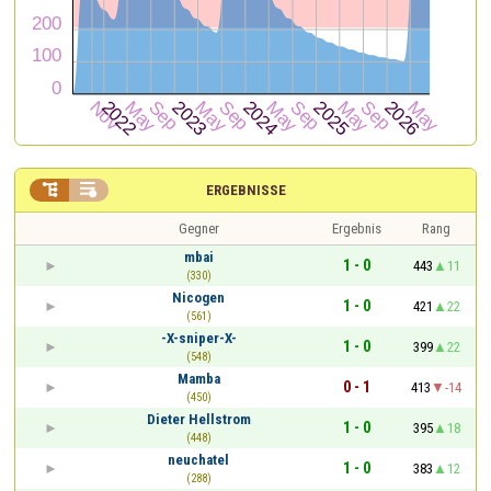


ERGEBNISSE
Gegner
Ergebnis
Rang
mbai
1 - 0
443
11
(330)
Nicogen
1 - 0
421
22
(561)
-X-sniper-X-
1 - 0
399
22
(548)
Mamba
0 - 1
413
-14
(450)
Dieter Hellstrom
1 - 0
395
18
(448)
neuchatel
1 - 0
383
12
(288)