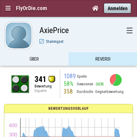
FlyOrDie.com


Anmelden
AxiePrice
☰
Stammgast
ÜBER
REVERSI
1089
Spiele
341
58%
Gewonnen
(628)
Bewertung
358
Experte
Durchschn. Gegnerbewertung
BEWERTUNGSVERLAUF