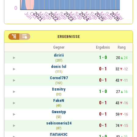


ERGEBNISSE
Gegner
Ergebnis
Rang
diririi
1 - 0
20
24
(207)
donis lol
0 - 1
32
-12
(111)
Cornel787
0 - 1
43
-11
(161)
Dzmitry
1 - 0
27
16
(32)
FakeN
0 - 1
43
-16
(49)
Gwentyp
0 - 1
59
-16
(53)
sebisoneriu24
0 - 1
74
-15
(87)
ПАПАНЭС
1 - 0
52
22