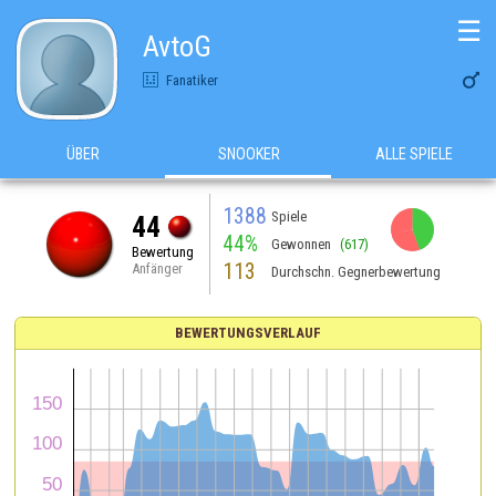
☰
AvtoG

Fanatiker
ÜBER
SNOOKER
ALLE SPIELE
1388
Spiele
44
44%
Gewonnen
(617)
Bewertung
113
Anfänger
Durchschn. Gegnerbewertung
BEWERTUNGSVERLAUF