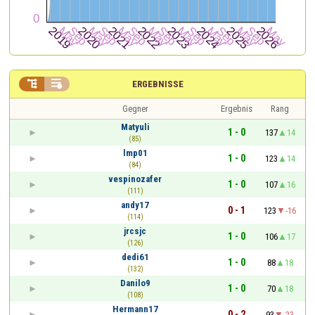


ERGEBNISSE
Gegner
Ergebnis
Rang
Matyuli
1 - 0
137
14
(85)
lmp01
1 - 0
123
14
(84)
vespinozafer
1 - 0
107
16
(111)
andy17
0 - 1
123
-16
(114)
jrcsjc
1 - 0
106
17
(126)
dedi61
1 - 0
88
18
(132)
Danilo9
1 - 0
70
18
(108)
Hermann17
0 - 2
93
-23