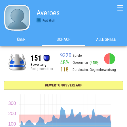
☰
Averoes
Fod-Gott
ÜBER
SCHACH
ALLE SPIELE
9320
Spiele
151
48%
Gewonnen
(4489)
Bewertung
118
Fortgeschritten
Durchschn. Gegnerbewertung
BEWERTUNGSVERLAUF