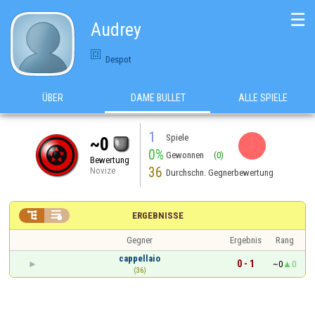
☰
Audrey
Despot
ÜBER
DAME BULLET
ALLE SPIELE
1
Spiele
~0
0%
Gewonnen
(0)
Bewertung
36
Novize
Durchschn. Gegnerbewertung


ERGEBNISSE
Gegner
Ergebnis
Rang
cappellaio
0 - 1
~0
0
(36)