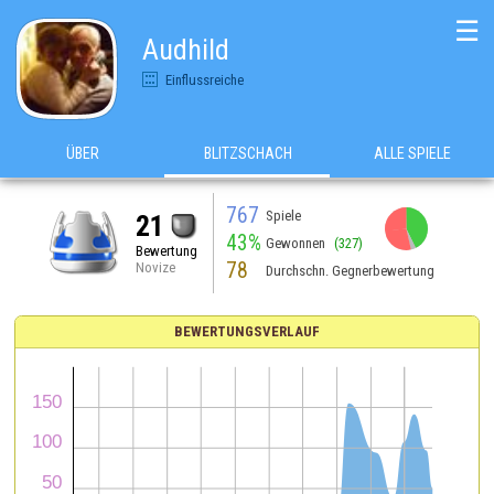
☰
Audhild
Einflussreiche
ÜBER
BLITZSCHACH
ALLE SPIELE
767
Spiele
21
43%
Gewonnen
(327)
Bewertung
78
Novize
Durchschn. Gegnerbewertung
BEWERTUNGSVERLAUF