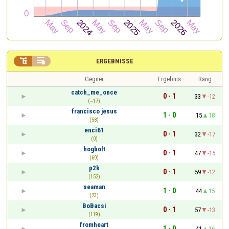


ERGEBNISSE
Gegner
Ergebnis
Rang
catch_me_once
0 - 1
33
-12
(~17)
francisco jesus
1 - 0
15
18
(58)
enci61
0 - 1
32
-17
(0)
hogbolt
0 - 1
47
-15
(60)
p2k
0 - 1
59
-12
(152)
seaman
1 - 0
44
15
(23)
BoBacsi
0 - 1
57
-13
(119)
fromheart
1 - 0
41
16