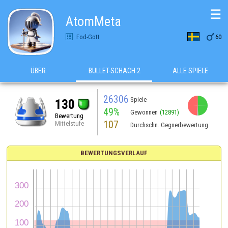
☰
AtomMeta

Fod-Gott
60
ÜBER
BULLET-SCHACH 2
ALLE SPIELE
26306
Spiele
130
49%
Gewonnen
(12891)
Bewertung
107
Mittelstufe
Durchschn. Gegnerbewertung
BEWERTUNGSVERLAUF