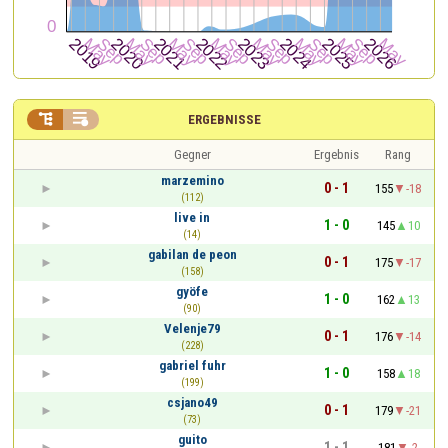


ERGEBNISSE
Gegner
Ergebnis
Rang
marzemino
0 - 1
155
-18
(112)
live in
1 - 0
145
10
(14)
gabilan de peon
0 - 1
175
-17
(158)
gyöfe
1 - 0
162
13
(90)
Velenje79
0 - 1
176
-14
(228)
gabriel fuhr
1 - 0
158
18
(199)
csjano49
0 - 1
179
-21
(73)
guito
1 - 1
181
-2