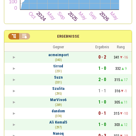


ERGEBNISSE
Gegner
Ergebnis
Rang
acmeimport
0 - 2
341
-16
(343)
tirrod
1 - 0
332
9
(251)
Suzn
2 - 0
315
17
(331)
Szulita
1 - 1
316
-1
(295)
MarVivo6
1 - 0
305
11
(269)
dandom
0 - 1
315
-10
(374)
Ali Kemal5
1 - 0
303
12
(297)
Nanoq
0 - 3
322
-19