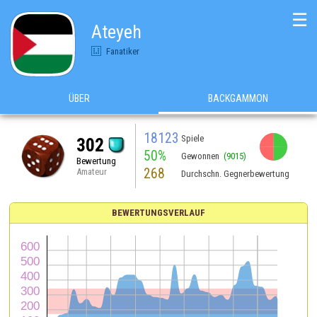
☰
Ateyeh
Fanatiker
ÜBER
BACKGAMMON
18123
Spiele
302
50%
Gewonnen
(9015)
Bewertung
268
Amateur
Durchschn. Gegnerbewertung
BEWERTUNGSVERLAUF