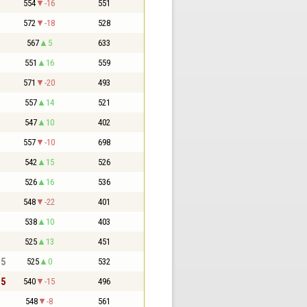
554
-16
551
572
-18
528
567
5
633
551
16
559
571
-20
493
557
14
521
547
10
402
557
-10
698
542
15
526
526
16
536
548
-22
401
538
10
403
525
13
451
,5
525
0
532
,5
540
-15
496
548
-8
561