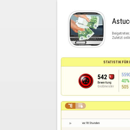
Astuc
Beigetreten
Zuletzt onli
STATISTIK FÜR
559
542
40%
Bewertung
505
Großmeister


vor 18 Stunden