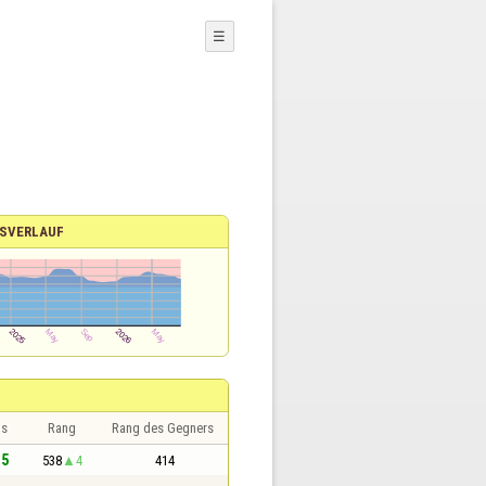
☰
SVERLAUF
is
Rang
Rang des Gegners
,5
538
4
414