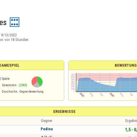
es
:
9/13/2022
ne:
vor 18 Stunden
 DAMESPIEL
BEWERTUNG
0
Spiele
Gewonnen
(2242)
Durchschn. Gegnerbewertung
ERGEBNISSE
Gegner
Ergebn
Pedina
1,5 - 0