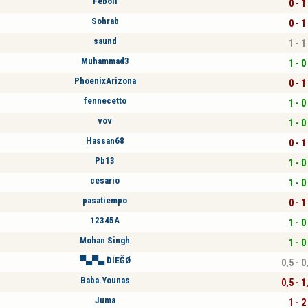
Féboli
0 - 1
Sohrab
0 - 1
saund
1 - 1
Muhammad3
1 - 0
PhoenixArizona
0 - 1
fennecetto
1 - 0
vov
1 - 0
Hassan68
0 - 1
Pb13
1 - 0
cesario
1 - 0
pasatiempo
0 - 1
12345A
1 - 0
Mohan Singh
1 - 0
▀▄▀▄ ĐÍEĞØ
0,5 - 0
Baba.Younas
0,5 - 1
Juma
1 - 2