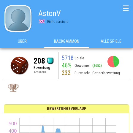
☰
AstonV
Einflussreiche
ÜBER
BACKGAMMON
ALLE SPIELE
5718
Spiele
208
46%
Gewonnen
(2652)
Bewertung
232
Amateur
Durchschn. Gegnerbewertung
BEWERTUNGSVERLAUF