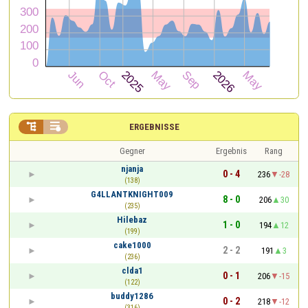


ERGEBNISSE
Gegner
Ergebnis
Rang
njanja
0 - 4
236
-28
(138)
G4LLANTKNIGHT009
8 - 0
206
30
(235)
Hilebaz
1 - 0
194
12
(199)
cake1000
2 - 2
191
3
(236)
clda1
0 - 1
206
-15
(122)
buddy1286
0 - 2
218
-12
(316)