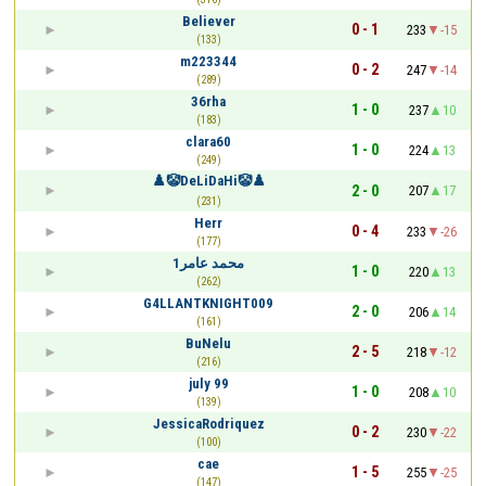
Believer
0 - 1
233
-15
(133)
m223344
0 - 2
247
-14
(289)
36rha
1 - 0
237
10
(183)
clara60
1 - 0
224
13
(249)
♟️🤡DeLiDaHi🤡♟️
2 - 0
207
17
(231)
Herr
0 - 4
233
-26
(177)
محمد عامر1
1 - 0
220
13
(262)
G4LLANTKNIGHT009
2 - 0
206
14
(161)
BuNelu
2 - 5
218
-12
(216)
july 99
1 - 0
208
10
(139)
JessicaRodriquez
0 - 2
230
-22
(100)
cae
1 - 5
255
-25
(147)