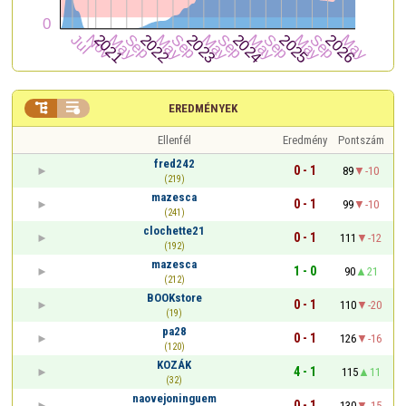


EREDMÉNYEK
Ellenfél
Eredmény
Pontszám
fred242
0 - 1
89
-10
(219)
mazesca
0 - 1
99
-10
(241)
clochette21
0 - 1
111
-12
(192)
mazesca
1 - 0
90
21
(212)
BOOKstore
0 - 1
110
-20
(19)
pa28
0 - 1
126
-16
(120)
KOZÁK
4 - 1
115
11
(32)
naovejoninguem
0 - 1
130
-15