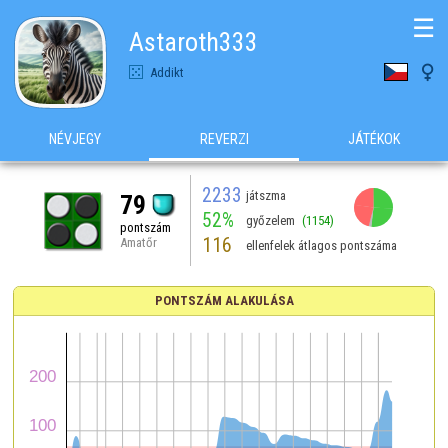
☰
Astaroth333

Addikt
NÉVJEGY
REVERZI
JÁTÉKOK
2233
játszma
79
52%
győzelem
(1154)
pontszám
116
Amatőr
ellenfelek átlagos pontszáma
PONTSZÁM ALAKULÁSA