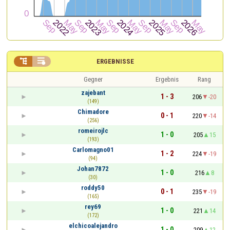


ERGEBNISSE
Gegner
Ergebnis
Rang
zajebant
1 - 3
206
-20
(149)
Chimadore
0 - 1
220
-14
(256)
romeirojlc
1 - 0
205
15
(193)
Carlomagno01
1 - 2
224
-19
(94)
Johan7872
1 - 0
216
8
(30)
roddy50
0 - 1
235
-19
(165)
rey69
1 - 0
221
14
(172)
elchicoalejandro
1 - 0
209
12