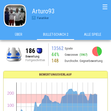
☰
Arturo93
Fanatiker
ÜBER
BULLET-SCHACH 2
ALLE SPIELE
13562
Spiele
186
44%
Gewonnen
(5967)
Bewertung
148
Fortgeschritten
Durchschn. Gegnerbewertung
BEWERTUNGSVERLAUF