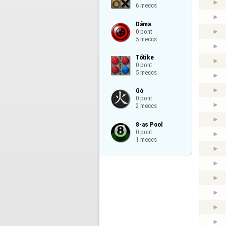
6 meccs
Dáma

0 pont

5 meccs
Tőtike

0 pont

5 meccs
Gó

0 pont

2 meccs
8-as Pool

0 pont

1 meccs