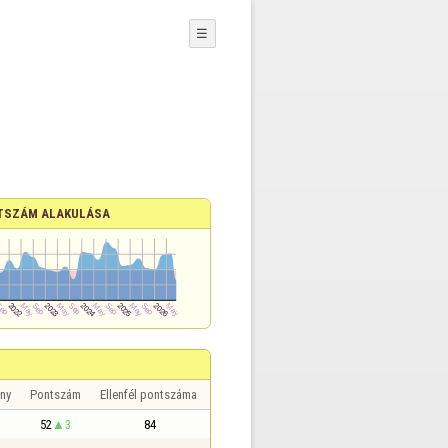
☰
TSZÁM ALAKULÁSA
ny
Pontszám
Ellenfél pontszáma
52
3
84