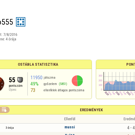
o555
t:
7/8/2016
ine:
4 órája
OSTÁBLA STATISZTIKA
PON
11950
játszma
55
49%
győzelem
(5851)
pontszám
73
Újonc
ellenfelek átlagos pontszáma

EREDMÉNYEK
Ellenfél
Eredmé
mussi
4 - 4
3 órája