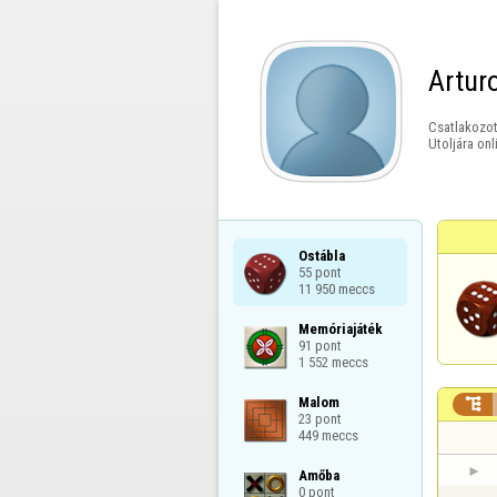
Artur
Csatlakozot
Utoljára onl
Ostábla

55 pont

11 950 meccs
Memóriajáték

91 pont

1 552 meccs
Malom


23 pont

449 meccs
Amőba

0 pont
