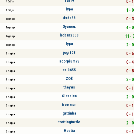
Tul19
0 - 1
4 órája
lypo
1 - 0
4 órája
dsds88
0 - 3
Tegnap
Oyuncu.
4 - 0
Tegnap
boban2000
11 - 
Tegnap
lypo
2 - 0
Tegnap
jogi103
0 - 5
2 napja
scorpium78
0 - 4
3 napja
asi0655
0 - 8
3 napja
ZOÉ
2 - 0
3 napja
theyws
0 - 1
3 napja
Classica
2 - 0
5 napja
tree man
0 - 1
5 napja
gattinha
0 - 1
5 napja
trottingturtle
2 - 0
5 napja
Hestia
0 - 1
5 napja