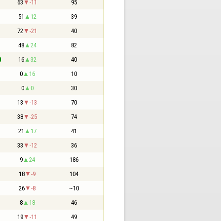
63
-11
95
51
12
39
72
-21
40
48
24
82
0
16
32
40
0
16
10
0
0
30
13
-13
70
38
-25
74
21
17
41
33
-12
36
9
24
186
18
-9
104
26
-8
~10
8
18
46
19
-11
49