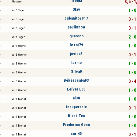
ifrenki
0,5 - 1
Gestern
Olav
1 - 0
vor 5 Tagen
cubanito2017
0 - 1
vor 5 Tagen
paulinhow
0 - 1
vor 5 Tagen
guarooo
2 - 0
vor 5 Tagen
le roi79
1 - 0
vor 1 Woche
jovica8
0 - 1
vor 3 Wochen
tazmo
1 - 0
vor 3 Wochen
Silva0
1 - 0
vor 3 Wochen
Békéscsaba93
0 - 4
vor 3 Wochen
Leíver L05
1 - 0
vor 3 Wochen
al38
1 - 0
vor 1 Monat
insuperable
0 - 1
vor 1 Monat
Black Tea
1 - 0
vor 1 Monat
Frederico Genn
1 - 0
vor 1 Monat
suri45
0 - 1
vor 1 Monat