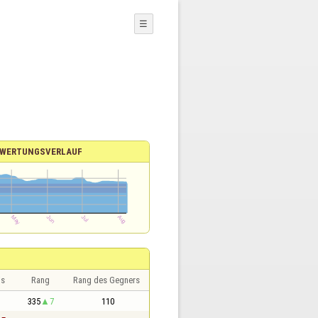
☰
WERTUNGSVERLAUF
is
Rang
Rang des Gegners
335
7
110