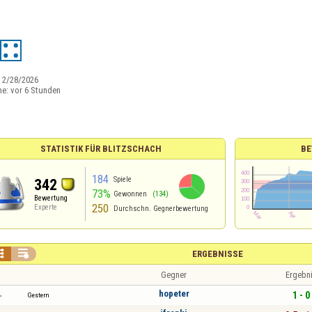
:
2/28/2026
ne:
vor 6 Stunden
STATISTIK FÜR BLITZSCHACH
BE
184
Spiele
342
73%
Gewonnen
(134)
Bewertung
250
Experte
Durchschn. Gegnerbewertung


ERGEBNISSE
Gegner
Ergebn
hopeter
1 - 0
Gestern