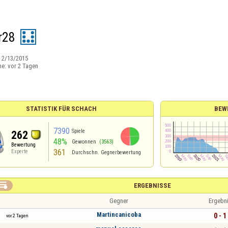
r28
:
2/13/2015
ne:
vor 2 Tagen
STATISTIK FÜR SCHACH
BEW
7390
Spiele
262
48%
Gewonnen
(3563)
Bewertung
361
Experte
Durchschn. Gegnerbewertung

ERGEBNISSE
Gegner
Ergebn
Martincanicoba
0 - 1
vor 2 Tagen