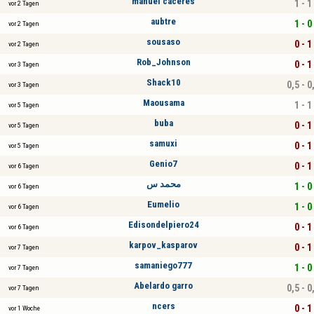
manuel caceres
1 - 1
vor 2 Tagen
aubtre
1 - 0
vor 2 Tagen
sousaso
0 - 1
vor 2 Tagen
Rob_Johnson
0 - 1
vor 3 Tagen
Shack10
0,5 - 0
vor 3 Tagen
Maousama
1 - 1
vor 5 Tagen
buba
0 - 1
vor 5 Tagen
samuxi
0 - 1
vor 5 Tagen
Genio7
0 - 1
vor 6 Tagen
محمد س
1 - 0
vor 6 Tagen
Eumelio
1 - 0
vor 6 Tagen
Edisondelpiero24
0 - 1
vor 6 Tagen
karpov_kasparov
0 - 1
vor 7 Tagen
samaniego777
1 - 0
vor 7 Tagen
Abelardo garro
0,5 - 0
vor 7 Tagen
ncers
0 - 1
vor 1 Woche