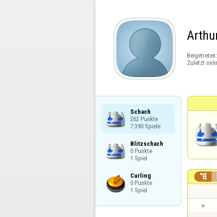
Arthu
Beigetreten
Zuletzt onli
Schach

262 Punkte

7.390 Spiele
Blitzschach

0 Punkte

1 Spiel
Curling


0 Punkte

1 Spiel