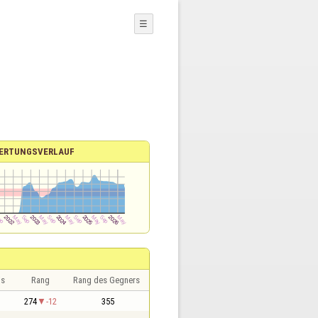
☰
ERTUNGSVERLAUF
is
Rang
Rang des Gegners
274
-12
355