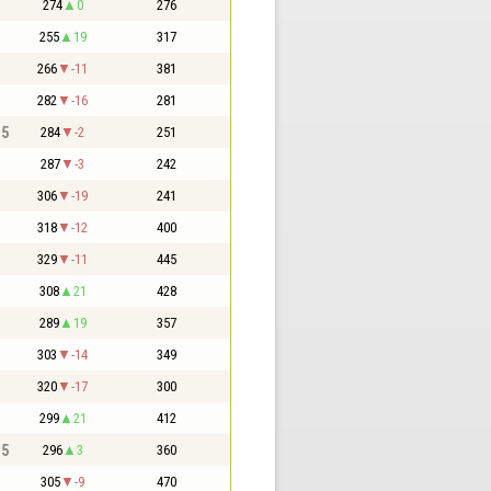
274
0
276
255
19
317
266
-11
381
282
-16
281
,5
284
-2
251
287
-3
242
306
-19
241
318
-12
400
329
-11
445
308
21
428
289
19
357
303
-14
349
320
-17
300
299
21
412
,5
296
3
360
305
-9
470