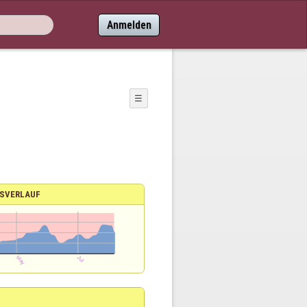
Anmelden
☰
SVERLAUF