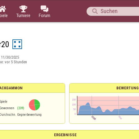




piele
Turniere
Forum
r20
:
11/30/2025
ne:
vor 5 Stunden
 BACKGAMMON
BEWERTUNG
Spiele
Gewonnen
(239)
Durchschn. Gegnerbewertung
ERGEBNISSE