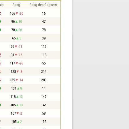
nis
Rang
Rang des Gegners
2
106
-20
16
0
96
10
47
0
70
26
78
1
65
5
39
1
76
-11
119
2
91
-15
119
4
117
-26
55
4
125
-8
214
4
139
-14
280
0
131
8
14
1
118
13
147
0
105
13
145
1
107
-2
58
2
105
2
132