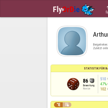
S
Arthu
Beigetreten
Zuletzt onli
STATISTIK FÜR
510
86
47%
Bewertung
102
Novize

