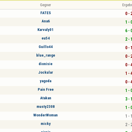
Gegner
Ergeb
FATES
0 - 
Ana6
1 - 
Karvaly01
6 - 
eu54
2 - 
Guillo44
0 - 
blue_range
0 - 
dionisie
0 - 
Jockular
1 - 
yagoda
0 - 
Pain Free
1 - 
Atakan
3 - 
musty2308
1 - 
WonderWoman
1 - 
micky
2 - 