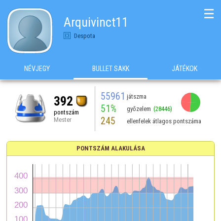
☰
Arquivinct11
Despota
NÉVJEGY
BULLET SAKK
JÁTÉKOK
55961
játszma
392
51%
győzelem
(28446)
pontszám
245
Mester
ellenfelek átlagos pontszáma
PONTSZÁM ALAKULÁSA