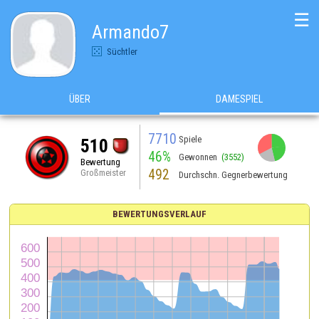
☰
Armando7
Süchtler
ÜBER
DAMESPIEL
7710
Spiele
510
46%
Gewonnen
(3552)
Bewertung
492
Großmeister
Durchschn. Gegnerbewertung
BEWERTUNGSVERLAUF