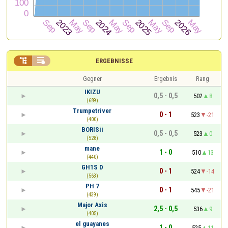


ERGEBNISSE
Gegner
Ergebnis
Rang
IKIZU
0,5 - 0,5
502
8
(689)
Trumpetriver
0 - 1
523
-21
(400)
BORISii
0,5 - 0,5
523
0
(528)
mane
1 - 0
510
13
(440)
GH1S D
0 - 1
524
-14
(563)
PH 7
0 - 1
545
-21
(439)
Major Axis
2,5 - 0,5
536
9
(405)
el guayanes
1 - 0
525
11