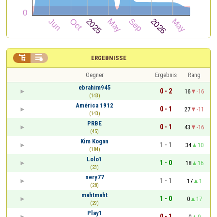


ERGEBNISSE
Gegner
Ergebnis
Rang
ebrahim945
0 - 2
16
-16
(143)
América 1912
0 - 1
27
-11
(143)
PRBE
0 - 1
43
-16
(45)
Kim Kogan
1 - 1
34
10
(184)
Lolo1
1 - 0
18
16
(23)
nery77
1 - 1
17
1
(28)
mahtmaht
1 - 0
0
17
(29)
Play1
0 - 1
0
0