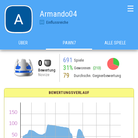
☰
Armando04
Einflussreiche
ÜBER
PAWN7
ALLE SPIELE
691
Spiele
0
31%
Gewonnen
(213)
Bewertung
79
Novize
Durchschn. Gegnerbewertung
BEWERTUNGSVERLAUF