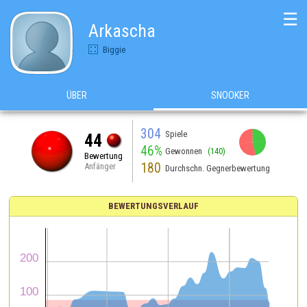
☰
Arkascha
Biggie
ÜBER
SNOOKER
304
Spiele
44
46%
Gewonnen
(140)
Bewertung
180
Anfänger
Durchschn. Gegnerbewertung
BEWERTUNGSVERLAUF