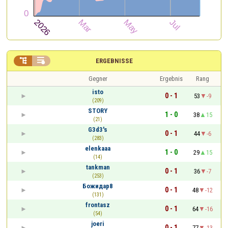


ERGEBNISSE
Gegner
Ergebnis
Rang
isto
0 - 1
53
-9
(209)
STORY
1 - 0
38
15
(21)
G3d3's
0 - 1
44
-6
(283)
elenkaaa
1 - 0
29
15
(14)
tankman
0 - 1
36
-7
(253)
Божидар8
0 - 1
48
-12
(131)
frontasz
0 - 1
64
-16
(54)
joeri
0 - 1
77
-13