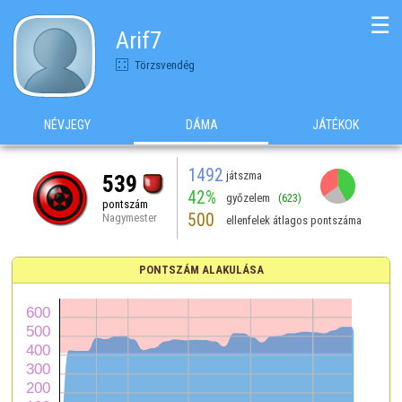
☰
Arif7
Törzsvendég
NÉVJEGY
DÁMA
JÁTÉKOK
1492
játszma
539
42%
győzelem
(623)
pontszám
500
Nagymester
ellenfelek átlagos pontszáma
PONTSZÁM ALAKULÁSA