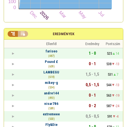


EREDMÉNYEK
Ellenfél
Eredmény
Pontszám
fariseo
1 - 0
525
14
(487)
Pound £
0 - 1
538
-13
(609)
LAMBEGU
1,5 - 1,5
531
7
(618)
mikey-g
0,5 - 1,5
544
-13
(534)
andre144
0 - 1
563
-19
(493)
nisar786
0 - 2
587
-24
(589)
extremeee
0,5 - 0,5
591
-4
(503)
Fly&Die
1 - 0
579
12