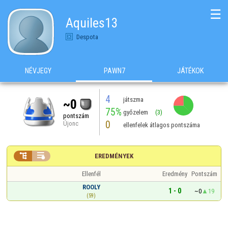
☰
Aquiles13
Despota
NÉVJEGY
PAWN7
JÁTÉKOK
4
játszma
~0
75%
győzelem
(3)
pontszám
0
Újonc
ellenfelek átlagos pontszáma


EREDMÉNYEK
Ellenfél
Eredmény
Pontszám
ROOLY
1 - 0
~0
19
(59)