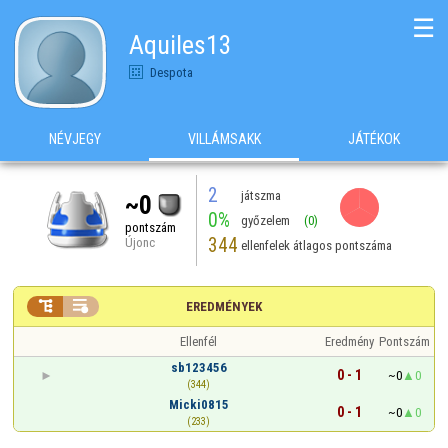
☰
Aquiles13
Despota
NÉVJEGY
VILLÁMSAKK
JÁTÉKOK
2
játszma
~0
0%
győzelem
(0)
pontszám
344
Újonc
ellenfelek átlagos pontszáma


EREDMÉNYEK
Ellenfél
Eredmény
Pontszám
sb123456
0 - 1
~0
0
(344)
Micki0815
0 - 1
~0
0
(233)