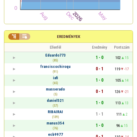


EREDMÉNYEK
Ellenfél
Eredmény
Pontszám
Eduardo773
1 - 0
102
15
(85)
franciscochiroqu
0 - 1
119
-17
(91)
iafi
1 - 0
105
14
(65)
masserado
0 - 1
126
-21
(5)
daniel521
1 - 0
113
13
(57)
RIBAIRAI
1 - 1
111
2
(139)
manus354
1 - 0
96
15
(76)
ecb9977
0 - 1
110
-14