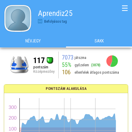
☰
Aprendiz25
Befolyásos tag
NÉVJEGY
SAKK
7073
játszma
117
55%
győzelem
(3878)
pontszám
106
Középmezőny
ellenfelek átlagos pontszáma
PONTSZÁM ALAKULÁSA