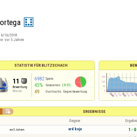
ortega
:
6/16/2018
ne:
vor 5 Jahren
STATISTIK FÜR BLITZSCHACH
BE
6982
Spiele
11
45%
Gewonnen
(3137)
Bewertung
49
Novize
Durchschn. Gegnerbewertung

ERGEBNISSE
Gegner
Ergebn
ard koja
1 - 0
vor 5 Jahren