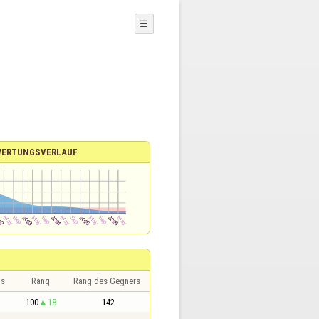
☰
WERTUNGSVERLAUF
is
Rang
Rang des Gegners
100
18
142