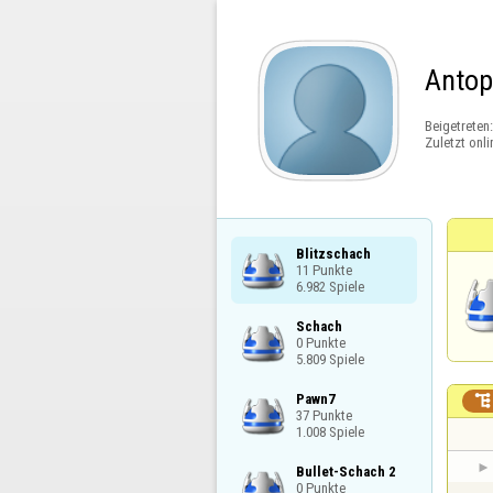
Antop
Beigetreten
Zuletzt onli
Blitzschach

11 Punkte

6.982 Spiele
Schach

0 Punkte

5.809 Spiele
Pawn7


37 Punkte

1.008 Spiele
Bullet-Schach 2

0 Punkte
