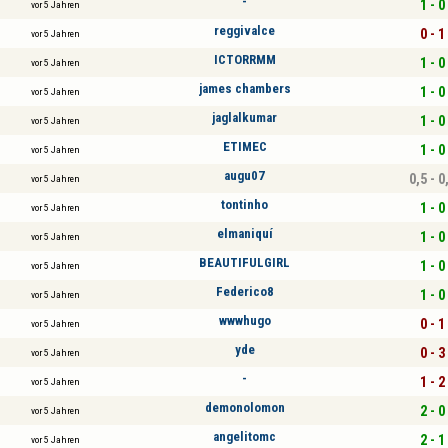
-
1 - 0
vor 5 Jahren
reggivalce
0 - 1
vor 5 Jahren
ICTORRMM
1 - 0
vor 5 Jahren
james chambers
1 - 0
vor 5 Jahren
jaglalkumar
1 - 0
vor 5 Jahren
ETIMEC
1 - 0
vor 5 Jahren
augu07
0,5 - 0
vor 5 Jahren
tontinho
1 - 0
vor 5 Jahren
elmaniquí
1 - 0
vor 5 Jahren
BEAUTIFULGIRL
1 - 0
vor 5 Jahren
Federico8
1 - 0
vor 5 Jahren
wwwhugo
0 - 1
vor 5 Jahren
yde
0 - 3
vor 5 Jahren
-
1 - 2
vor 5 Jahren
demonolomon
2 - 0
vor 5 Jahren
angelitomc
2 - 1
vor 5 Jahren