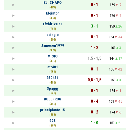
EL_CHAPO
0 - 1
169
-7
(403)
Elginton
0 - 1
176
-7
(393)
Táxidrive n1
3 - 1
150
26
(285)
baingio
0 - 1
164
-14
(204)
Jameson1979
1 - 2
161
3
(333)
MISIO
1,5 - 1,5
144
17
(396)
etr401
0 - 1
156
-12
(236)
250451
0,5 - 1,5
153
3
(408)
Spaggy
0 - 1
154
-1
(748)
BULLFROG
0 - 4
169
-15
(356)
principiante 15
0 - 2
174
-5
(558)
G23
1 - 0
153
21
(267)