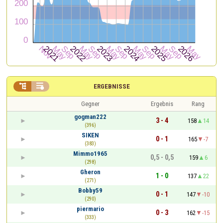


ERGEBNISSE
Gegner
Ergebnis
Rang
gogman222
3 - 4
158
14
(396)
SIKEN
0 - 1
165
-7
(383)
Mimmo1965
0,5 - 0,5
159
6
(298)
Gheron
1 - 0
137
22
(271)
Bobby59
0 - 1
147
-10
(290)
piermario
0 - 3
162
-15
(333)