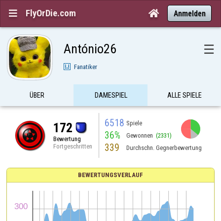
FlyOrDie.com


Anmelden
António26
☰
Fanatiker
ÜBER
DAMESPIEL
ALLE SPIELE
6518
Spiele
172
36%
Gewonnen
(2331)
Bewertung
339
Fortgeschritten
Durchschn. Gegnerbewertung
BEWERTUNGSVERLAUF