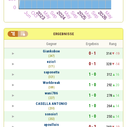


ERGEBNISSE
Gegner
Ergebnis
Rang
Giankoboe
0 - 1
314
-19
(247)
ezio1
0 - 1
328
-14
(371)
saponetta
1 - 0
312
16
(321)
Workbreak
1 - 0
292
20
(389)
wani786
1 - 0
278
14
(227)
CASELLA ANTONIO
1 - 0
264
14
(230)
sonoio1
1 - 0
250
14
(202)
apoulluis
0 - 2
269
-19