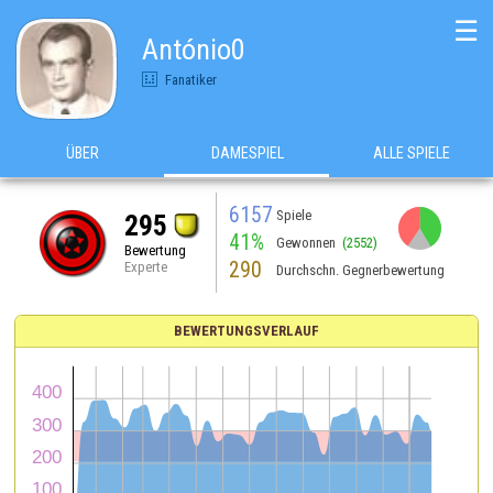
☰
António0
Fanatiker
ÜBER
DAMESPIEL
ALLE SPIELE
6157
Spiele
295
41%
Gewonnen
(2552)
Bewertung
290
Experte
Durchschn. Gegnerbewertung
BEWERTUNGSVERLAUF