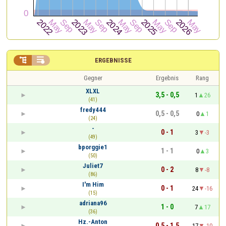


ERGEBNISSE
Gegner
Ergebnis
Rang
XLXL
3,5 - 0,5
1
26
(41)
fredy444
0,5 - 0,5
0
1
(24)
-
0 - 1
3
-3
(49)
bporggie1
1 - 1
0
3
(50)
Juliet7
0 - 2
8
-8
(86)
I'm Him
0 - 1
24
-16
(15)
adriana96
1 - 0
7
17
(36)
Hz.-Anton
0,5 - 1,5
17
-10