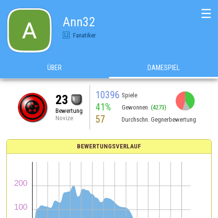
☰
Ann32
Fanatiker
ÜBER
DAMESPIEL
10396
Spiele
23
41%
Gewonnen
(4273)
Bewertung
57
Novize
Durchschn. Gegnerbewertung
BEWERTUNGSVERLAUF