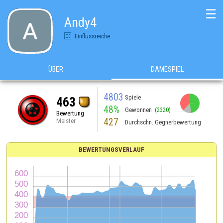
☰
Andy4
Einflussreiche
ÜBER
DAMESPIEL
4803
Spiele
463
48%
Gewonnen
(2320)
Bewertung
427
Meister
Durchschn. Gegnerbewertung
BEWERTUNGSVERLAUF