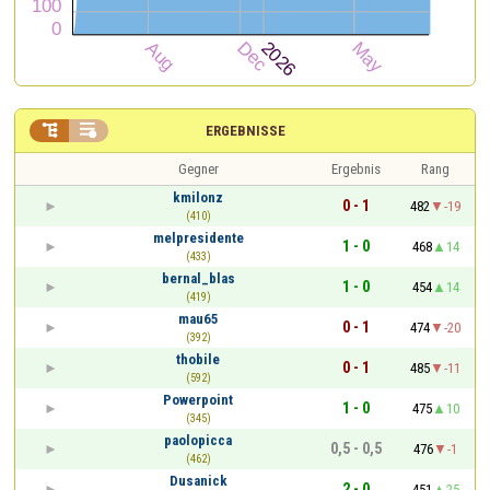


ERGEBNISSE
Gegner
Ergebnis
Rang
kmilonz
0 - 1
482
-19
(410)
melpresidente
1 - 0
468
14
(433)
bernal_blas
1 - 0
454
14
(419)
mau65
0 - 1
474
-20
(392)
thobile
0 - 1
485
-11
(592)
Powerpoint
1 - 0
475
10
(345)
paolopicca
0,5 - 0,5
476
-1
(462)
Dusanick
2 - 0
451
25