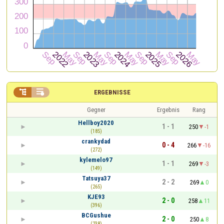


ERGEBNISSE
Gegner
Ergebnis
Rang
Hellboy2020
1 - 1
250
-1
(185)
crankydad
0 - 4
266
-16
(272)
kylemelo97
1 - 1
269
-3
(149)
Tatsuya37
2 - 2
269
0
(265)
KJE93
2 - 0
258
11
(396)
BCGushue
2 - 0
250
8
(238)