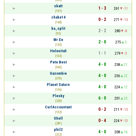
skatt
1 - 3
261
-11
(197)
chaba14
0 - 2
271
-10
(168)
ba_split
2 - 2
280
-8
(92)
Mr Ee
2 - 0
275
5
(130)
Helenita5
1 - 1
279
-3
(132)
Pete Best
4 - 0
258
21
(365)
Gazombie
4 - 0
236
22
(373)
Planet Saturn
4 - 0
224
12
(136)
Plesky
6 - 0
201
23
(220)
CurlAccountant
0 - 2
211
-10
(132)
Shell
0 - 4
224
-13
(281)
phil2
4 - 0
208
16
(212)