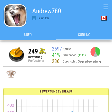
☰
Andrew780
Fanatiker
ÜBER
CURLING
2697
Spiele
249
41%
Gewonnen
(1111)
Bewertung
236
Professional
Durchschn. Gegnerbewertung
BEWERTUNGSVERLAUF