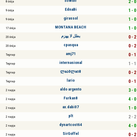
55Wolf
2 - 0
8 órája
EdnaBi
1 - 0
9 órája
girassol
1 - 0
9 órája
MONTANA BEACH
1 - 0
17 órája
بطل لا يهزم
0 - 2
20 órája
cpasqua
0 - 2
20 órája
amj71
0 - 1
Tegnap
internasional
1 - 1
Tegnap
ლaა0ლaი8
0 - 2
Tegnap
lario
0 - 1
Tegnap
aldo argento
3 - 0
2 napja
Furkan8
4 - 0
2 napja
ax.dabi07
1 - 0
2 napja
plt
2 - 2
2 napja
dynartcost64
4 - 0
2 napja
SirGoffel
0 - 2
2 napja