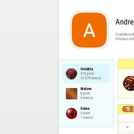
Andre
Csatlakozot
Utoljára onl
Ostábla

310 pont

13 379 meccs
Malom

0 pont

6 meccs
Dáma


0 pont

1 meccs