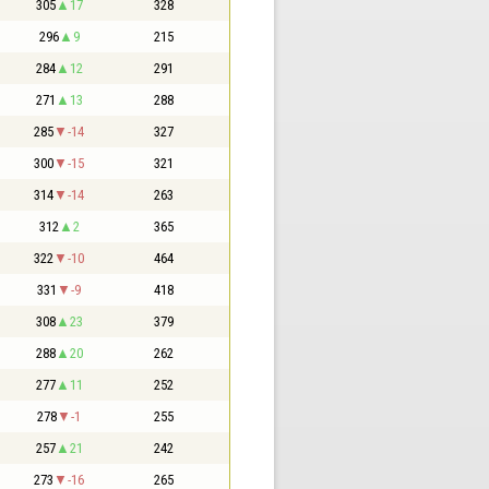
305
17
328
296
9
215
284
12
291
271
13
288
285
-14
327
300
-15
321
314
-14
263
312
2
365
322
-10
464
331
-9
418
308
23
379
288
20
262
277
11
252
278
-1
255
257
21
242
273
-16
265