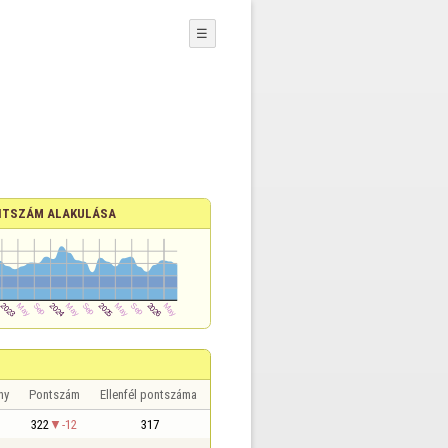
☰
TSZÁM ALAKULÁSA
ny
Pontszám
Ellenfél pontszáma
322
-12
317