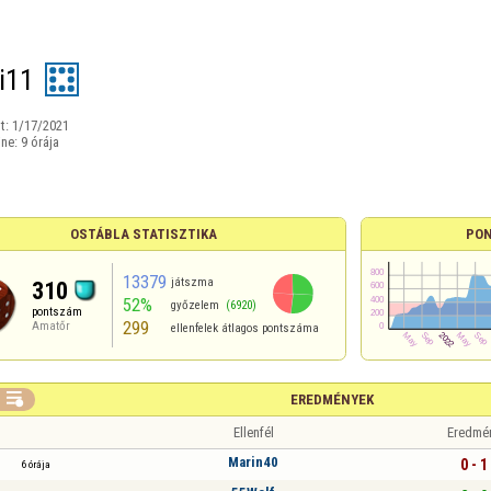
i11
t:
1/17/2021
ine:
9 órája
OSTÁBLA STATISZTIKA
PON
13379
játszma
310
52%
győzelem
(6920)
pontszám
299
Amatőr
ellenfelek átlagos pontszáma

EREDMÉNYEK
Ellenfél
Eredmé
Marin40
0 - 1
6 órája