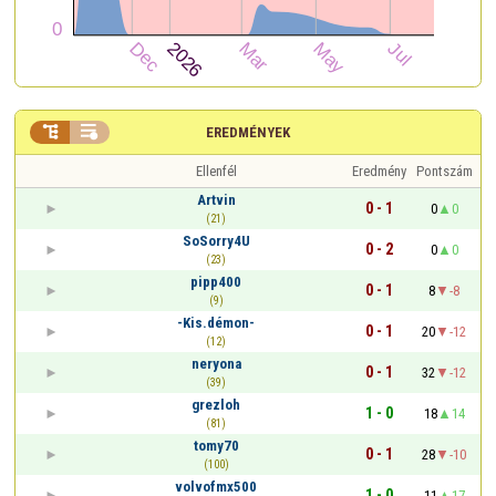


EREDMÉNYEK
Ellenfél
Eredmény
Pontszám
Artvin
0 - 1
0
0
(21)
SoSorry4U
0 - 2
0
0
(23)
pipp400
0 - 1
8
-8
(9)
-Kis.démon-
0 - 1
20
-12
(12)
neryona
0 - 1
32
-12
(39)
grezloh
1 - 0
18
14
(81)
tomy70
0 - 1
28
-10
(100)
volvofmx500
1 - 0
11
17