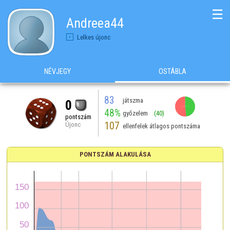
☰
Andreea44
Lelkes újonc
NÉVJEGY
OSTÁBLA
83
játszma
0
48%
győzelem
(40)
pontszám
107
Újonc
ellenfelek átlagos pontszáma
PONTSZÁM ALAKULÁSA