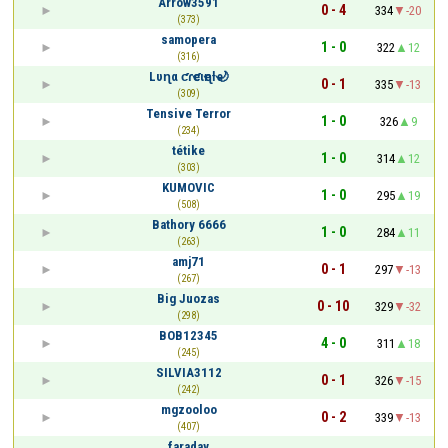
Arrow3591
0 - 4
334
-20
(373)
samopera
1 - 0
322
12
(316)
Lυɳα ƈɾҽƈιҽɳƚҽ🌙
0 - 1
335
-13
(309)
Tensive Terror
1 - 0
326
9
(234)
tétike
1 - 0
314
12
(303)
KUMOVIC
1 - 0
295
19
(508)
Bathory 6666
1 - 0
284
11
(263)
amj71
0 - 1
297
-13
(267)
Big Juozas
0 - 10
329
-32
(298)
BOB12345
4 - 0
311
18
(245)
SILVIA3112
0 - 1
326
-15
(242)
mgzooloo
0 - 2
339
-13
(407)
faraday