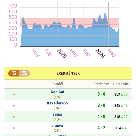


EREDMÉNYEK
Ellenfél
Eredmény
Pontszám
CoolCat
8 - 0
363
38
(488)
traveller455
2 - 0
345
18
(394)
ruma
4 - 0
318
27
(406)
arauva
4 - 2
314
4
(251)