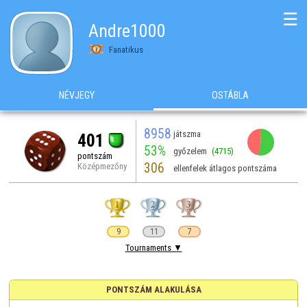
☰
Andre1000
Fanatikus
NÉVJEGY
OSTÁBLA
8958
játszma
401
53%
győzelem
(4715)
pontszám
306
Középmezőny
ellenfelek átlagos pontszáma
9
11
7
Tournaments ▼
PONTSZÁM ALAKULÁSA