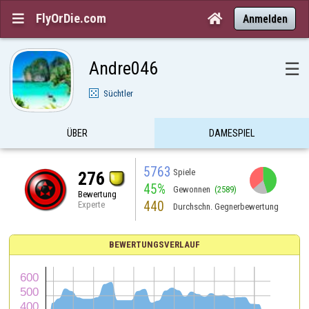
FlyOrDie.com


Anmelden
Andre046
☰
Süchtler
ÜBER
DAMESPIEL
5763
Spiele
276
45%
Gewonnen
(2589)
Bewertung
440
Experte
Durchschn. Gegnerbewertung
BEWERTUNGSVERLAUF