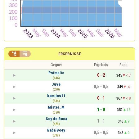


ERGEBNISSE
Gegner
Ergebnis
Rang
Psimplic
0 - 2
345
-17
(446)
Juve
0,5 - 0,5
349
-4
(270)
kamilos11
0 - 1
367
-18
(334)
Mister_M
1 - 0
352
15
(320)
Soy de Boca
1 - 1
343
9
(483)
Baba Boey
0,5 - 0,5
343
0
(339)