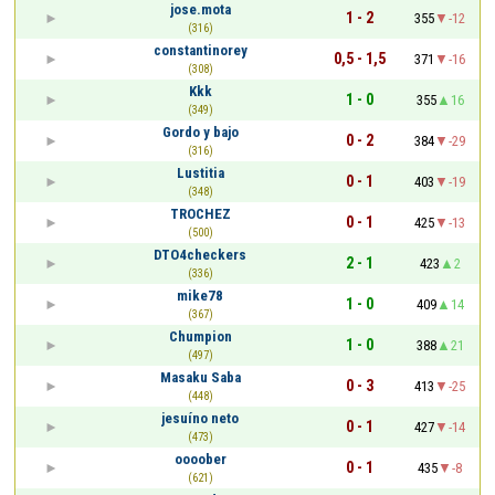
jose.mota
1 - 2
355
-12
(316)
constantinorey
0,5 - 1,5
371
-16
(308)
Kkk
1 - 0
355
16
(349)
Gordo y bajo
0 - 2
384
-29
(316)
Lustitia
0 - 1
403
-19
(348)
TROCHEZ
0 - 1
425
-13
(500)
DTO4checkers
2 - 1
423
2
(336)
mike78
1 - 0
409
14
(367)
Chumpion
1 - 0
388
21
(497)
Masaku Saba
0 - 3
413
-25
(448)
jesuíno neto
0 - 1
427
-14
(473)
oooober
0 - 1
435
-8
(621)