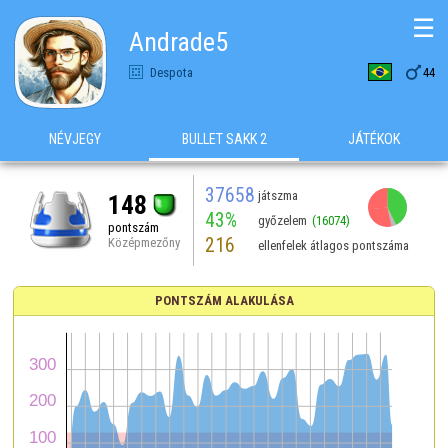
☰
Andrade5

Despota
44
NÉVJEGY
BULLET SAKK 2
JÁTÉKOK
37658
játszma
148
43%
győzelem
(16074)
pontszám
216
Középmezőny
ellenfelek átlagos pontszáma
PONTSZÁM ALAKULÁSA