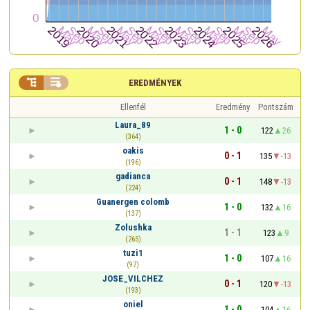


EREDMÉNYEK
Ellenfél
Eredmény
Pontszám
Laura_89
1 - 0
122
26
(364)
oakis
0 - 1
135
-13
(196)
gadianca
0 - 1
148
-13
(224)
Guanergen colomb
1 - 0
132
16
(137)
Zolushka
1 - 1
123
9
(265)
tuzi1
1 - 0
107
16
(97)
JOSE_VILCHEZ
0 - 1
120
-13
(193)
oniel
1 - 0
104
16