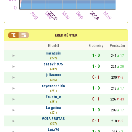


EREDMÉNYEK
Ellenfél
Eredmény
Pontszám
sacaquis
1 - 0
241
17
(272)
casevi1975
1 - 0
221
20
(312)
julio6000
0 - 1
230
-9
(386)
reyescondido
1 - 0
213
17
(231)
Fausto_c
0 - 1
226
-13
(281)
La gatica
1 - 0
209
17
(221)
VOTA FRUTAS
0 - 1
218
-9
(377)
Luiz76
1 - 0
211
7