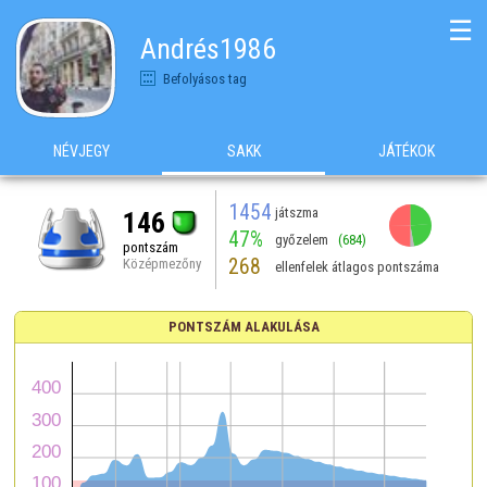
☰
Andrés1986
Befolyásos tag
NÉVJEGY
SAKK
JÁTÉKOK
1454
játszma
146
47%
győzelem
(684)
pontszám
268
Középmezőny
ellenfelek átlagos pontszáma
PONTSZÁM ALAKULÁSA