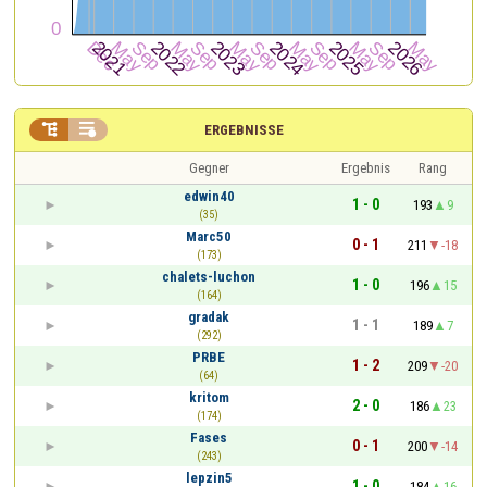


ERGEBNISSE
Gegner
Ergebnis
Rang
edwin40
1 - 0
193
9
(35)
Marc50
0 - 1
211
-18
(173)
chalets-luchon
1 - 0
196
15
(164)
gradak
1 - 1
189
7
(292)
PRBE
1 - 2
209
-20
(64)
kritom
2 - 0
186
23
(174)
Fases
0 - 1
200
-14
(243)
lepzin5
1 - 0
184
16