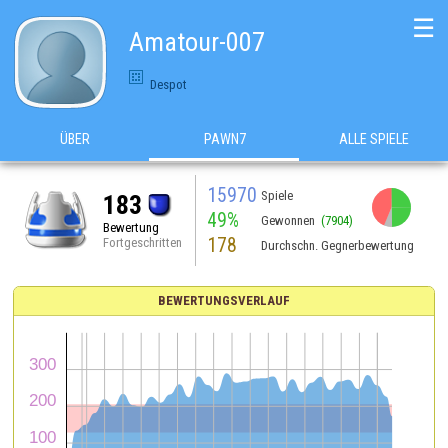
☰
Amatour-007
Despot
ÜBER
PAWN7
ALLE SPIELE
15970
Spiele
183
49%
Gewonnen
(7904)
Bewertung
178
Fortgeschritten
Durchschn. Gegnerbewertung
BEWERTUNGSVERLAUF