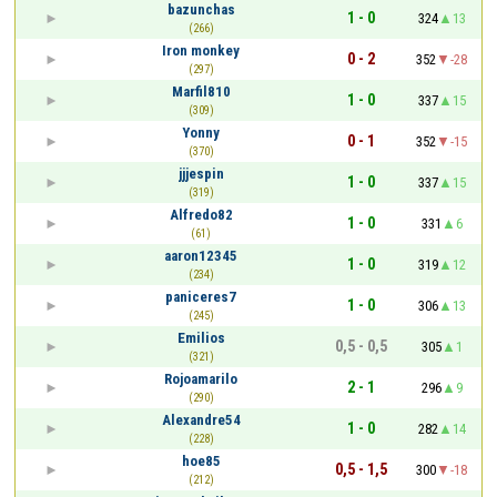
bazunchas
1 - 0
324
13
(266)
Iron monkey
0 - 2
352
-28
(297)
Marfil810
1 - 0
337
15
(309)
Yonny
0 - 1
352
-15
(370)
jjjespin
1 - 0
337
15
(319)
Alfredo82
1 - 0
331
6
(61)
aaron12345
1 - 0
319
12
(234)
paniceres7
1 - 0
306
13
(245)
Emilios
0,5 - 0,5
305
1
(321)
Rojoamarilo
2 - 1
296
9
(290)
Alexandre54
1 - 0
282
14
(228)
hoe85
0,5 - 1,5
300
-18
(212)