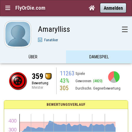
FlyOrDie.com


Anmelden
Amarylliss
☰
Fanatiker
ÜBER
DAMESPIEL
11263
Spiele
359
43%
Gewonnen
(4820)
Bewertung
305
Meister
Durchschn. Gegnerbewertung
BEWERTUNGSVERLAUF