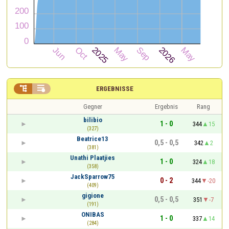


ERGEBNISSE
Gegner
Ergebnis
Rang
bilibio
1 - 0
344
15
(327)
Beatrice13
0,5 - 0,5
342
2
(381)
Unathi Plaatjies
1 - 0
324
18
(358)
JackSparrow75
0 - 2
344
-20
(409)
gigione
0,5 - 0,5
351
-7
(191)
ONIBAS
1 - 0
337
14
(284)