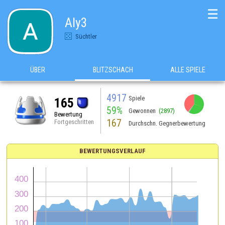
☰
Aly3
Süchtler
ÜBER
BLITZSCHACH
ALLE SPIELE
4917
Spiele
165
59%
Gewonnen
(2897)
Bewertung
167
Fortgeschritten
Durchschn. Gegnerbewertung
BEWERTUNGSVERLAUF