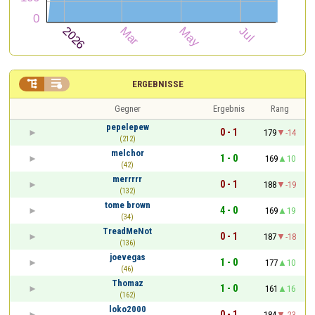


ERGEBNISSE
Gegner
Ergebnis
Rang
pepelepew
0 - 1
179
-14
(212)
melchor
1 - 0
169
10
(42)
merrrrr
0 - 1
188
-19
(132)
tome brown
4 - 0
169
19
(34)
TreadMeNot
0 - 1
187
-18
(136)
joevegas
1 - 0
177
10
(46)
Thomaz
1 - 0
161
16
(162)
loko2000
0 - 1
184
-23