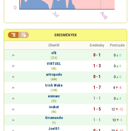


EREDMÉNYEK
Ellenfél
Eredmény
Pontszám
slb
0 - 1
0
0
(216)
VIRTUEL
1 - 3
0
0
(86)
artropodo
0 - 1
0
0
(484)
Irish Wake
1 - 7
4
-4
(148)
кαяιмє
1 - 1
0
4
(55)
inabat
1 - 5
12
-12
(86)
Giramundo
1 - 1
13
-1
(3)
Joel01
0 - 1
23
-10