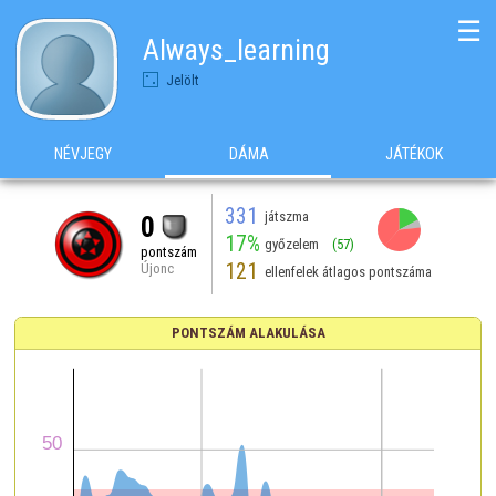
☰
Always_learning
Jelölt
NÉVJEGY
DÁMA
JÁTÉKOK
331
játszma
0
17%
győzelem
(57)
pontszám
121
Újonc
ellenfelek átlagos pontszáma
PONTSZÁM ALAKULÁSA