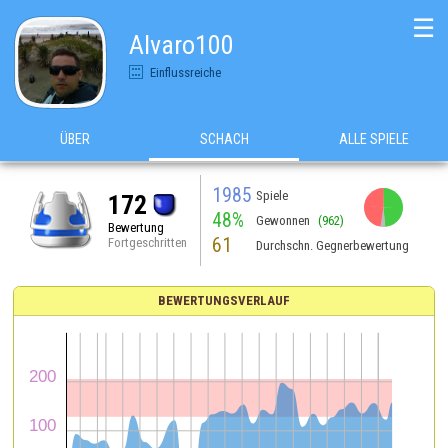
☰
Alvaro100
Einflussreiche
ÜBER
SCHACH
ALLE SPIELE
1985
Spiele
172
48%
Gewonnen
(962)
Bewertung
61
Fortgeschritten
Durchschn. Gegnerbewertung
BEWERTUNGSVERLAUF