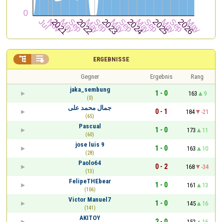


ERGEBNISSE
Gegner
Ergebnis
Rang
jaka_sembung
1 - 0
163
9
(0)
جمال محمد على
0 - 1
184
-21
(65)
Pascual
1 - 0
173
11
(60)
jose luis 9
1 - 0
163
10
(28)
Paolo64
0 - 2
168
-34
(13)
FelipeTHEbear
1 - 0
161
13
(106)
Victor Manuel7
1 - 0
145
16
(141)
AKITOY
2 - 0
152
16