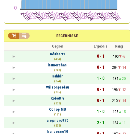


ERGEBNISSE
Gegner
Ergebnis
Rang
Ró3bert1
0 - 1
190
-6
(434)
hamerchan
0 - 1
204
-14
(248)
sahbir
1 - 0
184
20
(274)
Wilsonpradau
0 - 1
196
-12
(296)
Robott v
0 - 1
210
-14
(252)
Ocnop MU
1 - 0
195
15
(181)
alejandro970
2 - 1
184
11
(202)
francesco10
0 - 1
197
-13