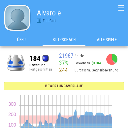
☰
Alvaro e
Fod-Gott
ÜBER
BLITZSCHACH
ALLE SPIELE
21967
Spiele
184
37%
Gewonnen
(8036)
Bewertung
244
Fortgeschritten
Durchschn. Gegnerbewertung
BEWERTUNGSVERLAUF